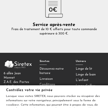
Service après-vente
Frais de traitement de 10 € offerts pour toute commande
supérieure à 300 €.
Siretex
Univers
Découvrez-notre
Linge de lit
histoire
6 allée Jean
Linge de bain
Monnet
Livraison
L'enfant
Z.A.E. des Portes
Conditions
Linge d'office
de la Forêt
générales de vente
Contrôlez votre vie privée
77090 Collégien
Homewear
Mentions légales
Lorsque vous visitez SIRETEX, nous pouvons stocker ou récupérer des
Déco
Contactez-nous
informations sur votre navigateur, principalement sous la forme de
Contrôlez votre
«cookies». Cette information, qui pourrait être à propos de vous, de