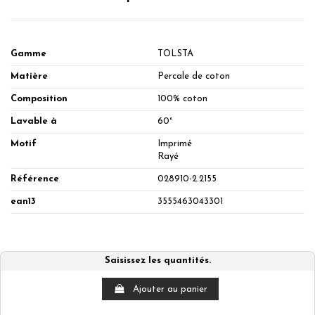
Gamme
TOLSTA
Matière
Percale de coton
Composition
100% coton
Lavable à
60°
Motif
Imprimé
Rayé
Référence
028910-2.2155
ean13
3555463043301
Saisissez les quantités.
Ajouter au panier