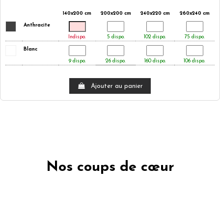
140x200 cm
200x200 cm
240x220 cm
260x240 cm
Anthracite
Indispo.
5 dispo.
102 dispo.
75 dispo.
Blanc
9 dispo.
26 dispo.
160 dispo.
106 dispo.
Ajouter au panier
Nos coups de cœur