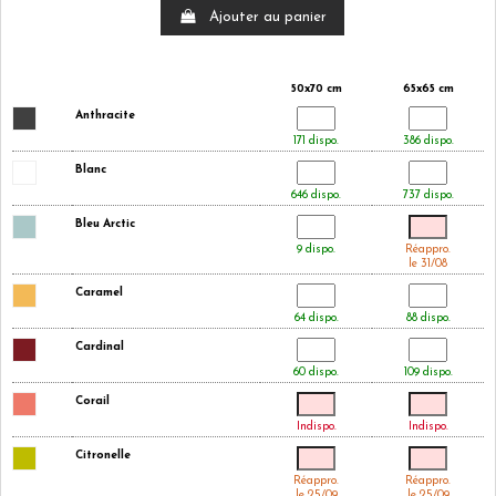
Ajouter au panier
50x70 cm
65x65 cm
Anthracite
171 dispo.
386 dispo.
Blanc
646 dispo.
737 dispo.
Bleu Arctic
9 dispo.
Réappro.
le 31/08
Caramel
64 dispo.
88 dispo.
Cardinal
60 dispo.
109 dispo.
Corail
Indispo.
Indispo.
Citronelle
Réappro.
Réappro.
le 25/09
le 25/09