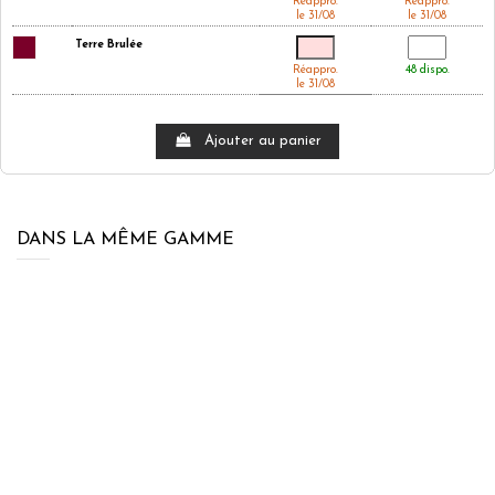
Réappro.
Réappro.
le 31/08
le 31/08
Terre Brulée
Réappro.
48 dispo.
le 31/08
Ajouter au panier
DANS LA MÊME GAMME