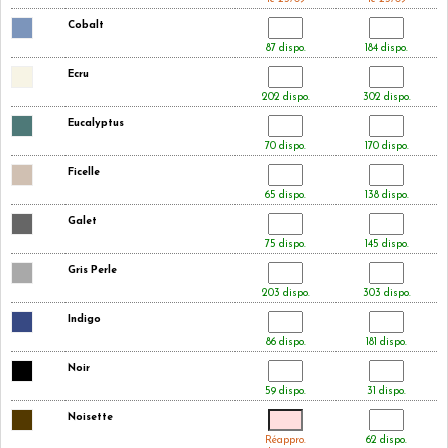
Cobalt
87 dispo.
184 dispo.
Ecru
202 dispo.
302 dispo.
Eucalyptus
70 dispo.
170 dispo.
Ficelle
65 dispo.
138 dispo.
Galet
75 dispo.
145 dispo.
Gris Perle
203 dispo.
303 dispo.
Indigo
86 dispo.
181 dispo.
Noir
59 dispo.
31 dispo.
Noisette
Réappro.
62 dispo.