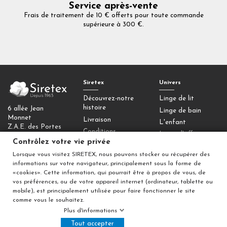
Service après-vente
Frais de traitement de 10 € offerts pour toute commande
supérieure à 300 €.
Siretex
Univers
Découvrez-notre
Linge de lit
histoire
6 allée Jean
Linge de bain
Monnet
Livraison
L'enfant
Z.A.E. des Portes
Conditions
Linge d'office
de la Forêt
générales de vente
Contrôlez votre vie privée
77090 Collégien
Homewear
Mentions légales
Lorsque vous visitez SIRETEX, nous pouvons stocker ou récupérer des
Déco
Contactez-nous
informations sur votre navigateur, principalement sous la forme de
«cookies». Cette information, qui pourrait être à propos de vous, de
Contrôlez votre
vos préférences, ou de votre appareil internet (ordinateur, tablette ou
vie privée
mobile), est principalement utilisée pour faire fonctionner le site
comme vous le souhaitez.
Plus d'informations
Tout accepter