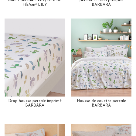
volant percale Eeasy care 80
percale finition passpoil
Fils/cm² LILY
BARBARA
Drap housse percale imprimé
Housse de couette percale
BARBARA
BARBARA