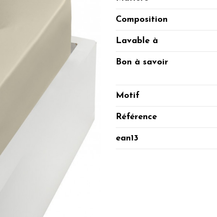
Composition
Lavable à
Bon à savoir
Motif
Référence
ean13