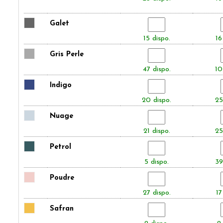
Galet
15 dispo.
16
Gris Perle
47 dispo.
10
Indigo
20 dispo.
25
Nuage
21 dispo.
25
Petrol
5 dispo.
39
Poudre
27 dispo.
17
Safran