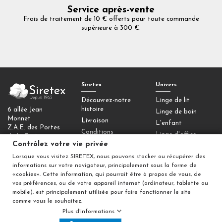
Service après-vente
Frais de traitement de 10 € offerts pour toute commande
supérieure à 300 €.
Siretex
Univers
Découvrez-notre
Linge de lit
histoire
6 allée Jean
Linge de bain
Monnet
Livraison
L'enfant
Z.A.E. des Portes
Conditions
Linge d'office
de la Forêt
générales de vente
Contrôlez votre vie privée
77090 Collégien
Homewear
Mentions légales
Lorsque vous visitez SIRETEX, nous pouvons stocker ou récupérer des
Déco
Contactez-nous
informations sur votre navigateur, principalement sous la forme de
Contrôlez votre
«cookies». Cette information, qui pourrait être à propos de vous, de
vos préférences, ou de votre appareil internet (ordinateur, tablette ou
vie privée
mobile), est principalement utilisée pour faire fonctionner le site
comme vous le souhaitez.
Plus d'informations