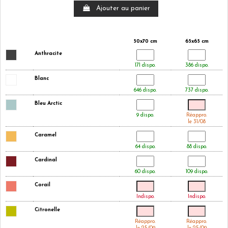
Ajouter au panier
50x70 cm
65x65 cm
Anthracite
171 dispo.
386 dispo.
Blanc
646 dispo.
737 dispo.
Bleu Arctic
9 dispo.
Réappro.
le 31/08
Caramel
64 dispo.
88 dispo.
Cardinal
60 dispo.
109 dispo.
Corail
Indispo.
Indispo.
Citronelle
Réappro.
Réappro.