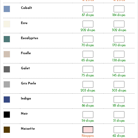
le 25/09
le 25/09
Cobalt
87 dispo.
184 dispo.
Ecru
202 dispo.
302 dispo.
Eucalyptus
70 dispo.
170 dispo.
Ficelle
65 dispo.
138 dispo.
Galet
75 dispo.
145 dispo.
Gris Perle
203 dispo.
303 dispo.
Indigo
86 dispo.
181 dispo.
Noir
59 dispo.
31 dispo.
Noisette
Réappro.
62 dispo.