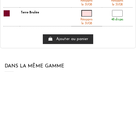
Réappro.
Réappro.
le 31/08
le 31/08
Terre Brulée
Réappro.
48 dispo.
le 31/08
Ajouter au panier
DANS LA MÊME GAMME