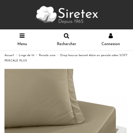
Menu
Rechercher
Connexion
Accueil
Linge de lit
Percale unie
Drap housse bonnet 40cm en percale coton SOFT
PERCALE PLUS