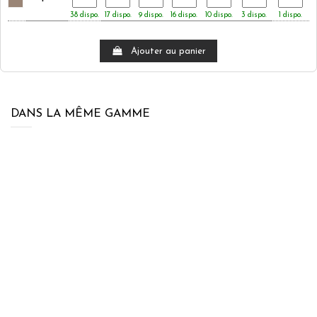
38 dispo.
17 dispo.
9 dispo.
16 dispo.
10 dispo.
3 dispo.
1 dispo.
Ajouter au panier
DANS LA MÊME GAMME