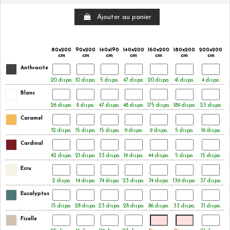
Ajouter au panier
80x200
90x200
140x190
140x200
160x200
180x200
200x200
cm
cm
cm
cm
cm
cm
cm
Anthracite
20 dispo.
10 dispo.
5 dispo.
47 dispo.
20 dispo.
41 dispo.
4 dispo.
Blanc
26 dispo.
8 dispo.
47 dispo.
48 dispo.
175 dispo.
189 dispo.
23 dispo.
Caramel
12 dispo.
15 dispo.
15 dispo.
9 dispo.
9 dispo.
5 dispo.
16 dispo.
Cardinal
42 dispo.
21 dispo.
33 dispo.
19 dispo.
44 dispo.
5 dispo.
15 dispo.
Ecru
2 dispo.
14 dispo.
74 dispo.
23 dispo.
74 dispo.
139 dispo.
37 dispo.
Eucalyptus
15 dispo.
28 dispo.
23 dispo.
28 dispo.
86 dispo.
33 dispo.
31 dispo.
Ficelle