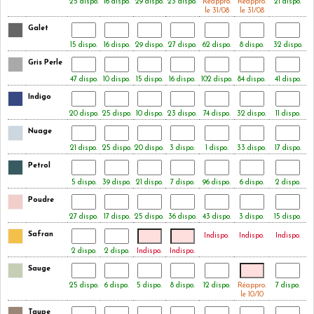
25 dispo.
16 dispo.
29 dispo.
23 dispo.
Réappro.
Réappro.
21 dispo.
le 31/08
le 31/08
Galet
15 dispo.
16 dispo.
29 dispo.
27 dispo.
62 dispo.
8 dispo.
32 dispo.
Gris Perle
47 dispo.
10 dispo.
15 dispo.
16 dispo.
102 dispo.
84 dispo.
41 dispo.
Indigo
20 dispo.
25 dispo.
10 dispo.
23 dispo.
74 dispo.
32 dispo.
11 dispo.
Nuage
21 dispo.
25 dispo.
20 dispo.
3 dispo.
1 dispo.
33 dispo.
17 dispo.
Petrol
5 dispo.
39 dispo.
21 dispo.
7 dispo.
96 dispo.
6 dispo.
2 dispo.
Poudre
27 dispo.
17 dispo.
25 dispo.
36 dispo.
43 dispo.
3 dispo.
15 dispo.
Safran
Indispo.
Indispo.
Indispo.
2 dispo.
2 dispo.
Indispo.
Indispo.
Sauge
25 dispo.
6 dispo.
5 dispo.
8 dispo.
12 dispo.
Réappro.
7 dispo.
le 10/10
Taupe