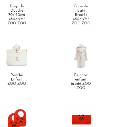
Drap de
Cape de
Douche
Bain
70x130cm
Brodée
450gr/m²
450gr/m²
ZOO ZOO
ZOO ZOO
Poncho
Peignoir
Enfant
enfant
ZOO ZOO
brodé ZOO
ZOO