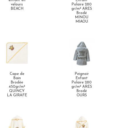
enfant en
Enfant
velours
Polaire 280
BEACH
gr/m² ARES
Brodé
MINOU
MIAOU
Cape de
Peignoir
Bain
Enfant
Brodée
Polaire 280
450gr/m²
gr/m² ARES
QUINCY
Brodé
LA GIRAFE
OURS