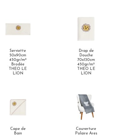
Serviette
Drap de
50x90cm
Douche
450gr/m²
70x130cm
Brodée
450gr/m²
THEO LE
THEO LE
LION
LION
Cape de
Couverture
Bain
Polaire Ares