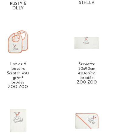
STELLA
RUSTY &
OLLY
Lot de 2
Serviette
Bavoirs
50x90cm
Scratch 450
450gr/m²
gr/m²
Brodée
brodés
ZOO ZOO
ZOO ZOO