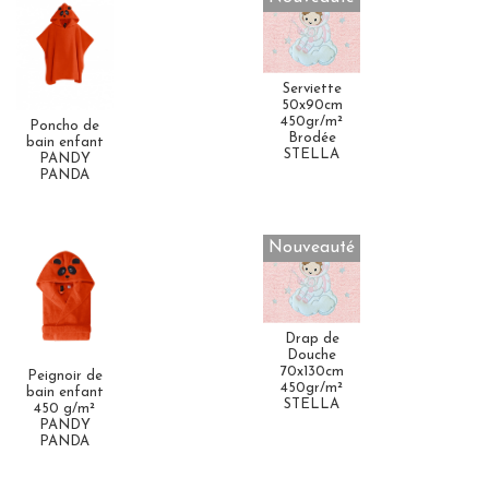
Serviette
50x90cm
450gr/m²
Poncho de
Brodée
bain enfant
STELLA
PANDY
PANDA
Nouveauté
Drap de
Douche
70x130cm
Peignoir de
450gr/m²
bain enfant
STELLA
450 g/m²
PANDY
PANDA