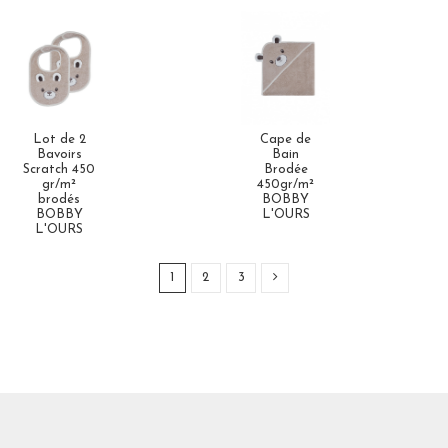
Lot de 2
Cape de
Bavoirs
Bain
Scratch 450
Brodée
gr/m²
450gr/m²
brodés
BOBBY
BOBBY
L'OURS
L'OURS
1
2
3