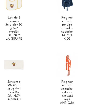
Lot de 2
Peignoir
Bavoirs
enfant
Scratch 450
polaire
gr/m²
chaud à
brodés
capuche
QUINCY
KOMO
LA GIRAFE
KIDS
Serviette
Peignoir
50x90cm
enfant
450gr/m²
capuche
Brodée
velours
QUINCY
jacquard
LA GIRAFE
rayé
ANTIGUA