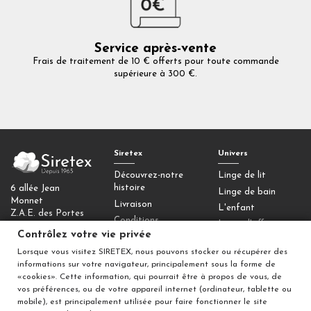
Service après-vente
Frais de traitement de 10 € offerts pour toute commande
supérieure à 300 €.
Siretex
Univers
Découvrez-notre
Linge de lit
histoire
6 allée Jean
Linge de bain
Monnet
Livraison
L'enfant
Z.A.E. des Portes
Conditions
Linge d'office
de la Forêt
générales de vente
Contrôlez votre vie privée
77090 Collégien
Homewear
Mentions légales
Lorsque vous visitez SIRETEX, nous pouvons stocker ou récupérer des
Déco
Contactez-nous
informations sur votre navigateur, principalement sous la forme de
«cookies». Cette information, qui pourrait être à propos de vous, de
Contrôlez votre
vos préférences, ou de votre appareil internet (ordinateur, tablette ou
vie privée
mobile), est principalement utilisée pour faire fonctionner le site