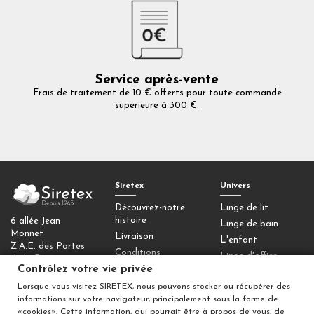
Service après-vente
Frais de traitement de 10 € offerts pour toute commande
supérieure à 300 €.
Siretex
Univers
Découvrez-notre
Linge de lit
histoire
6 allée Jean
Linge de bain
Monnet
Livraison
L'enfant
Z.A.E. des Portes
Conditions
Linge d'office
de la Forêt
générales de vente
Contrôlez votre vie privée
77090 Collégien
Homewear
Mentions légales
Lorsque vous visitez SIRETEX, nous pouvons stocker ou récupérer des
Déco
Contactez-nous
informations sur votre navigateur, principalement sous la forme de
Contrôlez votre
«cookies». Cette information, qui pourrait être à propos de vous, de