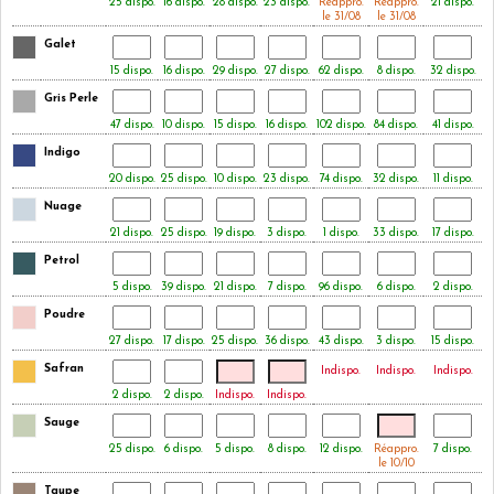
25 dispo.
16 dispo.
28 dispo.
23 dispo.
Réappro.
Réappro.
21 dispo.
le 31/08
le 31/08
Galet
15 dispo.
16 dispo.
29 dispo.
27 dispo.
62 dispo.
8 dispo.
32 dispo.
Gris Perle
47 dispo.
10 dispo.
15 dispo.
16 dispo.
102 dispo.
84 dispo.
41 dispo.
Indigo
20 dispo.
25 dispo.
10 dispo.
23 dispo.
74 dispo.
32 dispo.
11 dispo.
Nuage
21 dispo.
25 dispo.
19 dispo.
3 dispo.
1 dispo.
33 dispo.
17 dispo.
Petrol
5 dispo.
39 dispo.
21 dispo.
7 dispo.
96 dispo.
6 dispo.
2 dispo.
Poudre
27 dispo.
17 dispo.
25 dispo.
36 dispo.
43 dispo.
3 dispo.
15 dispo.
Safran
Indispo.
Indispo.
Indispo.
2 dispo.
2 dispo.
Indispo.
Indispo.
Sauge
25 dispo.
6 dispo.
5 dispo.
8 dispo.
12 dispo.
Réappro.
7 dispo.
le 10/10
Taupe