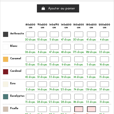
Ajouter au panier
80x200
90x200
140x190
140x200
160x200
180x200
200x200
cm
cm
cm
cm
cm
cm
cm
Anthracite
20 dispo.
10 dispo.
5 dispo.
47 dispo.
20 dispo.
41 dispo.
4 dispo.
Blanc
26 dispo.
8 dispo.
47 dispo.
48 dispo.
175 dispo.
189 dispo.
23 dispo.
Caramel
12 dispo.
15 dispo.
15 dispo.
9 dispo.
9 dispo.
5 dispo.
16 dispo.
Cardinal
42 dispo.
21 dispo.
33 dispo.
19 dispo.
44 dispo.
5 dispo.
15 dispo.
Ecru
2 dispo.
14 dispo.
74 dispo.
23 dispo.
74 dispo.
139 dispo.
37 dispo.
Eucalyptus
15 dispo.
28 dispo.
23 dispo.
28 dispo.
86 dispo.
33 dispo.
31 dispo.
Ficelle