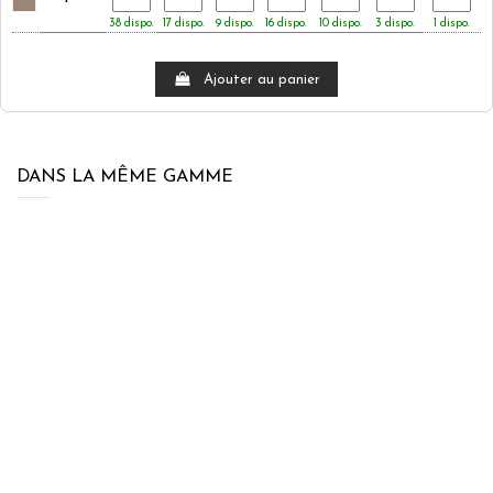
38 dispo.
17 dispo.
9 dispo.
16 dispo.
10 dispo.
3 dispo.
1 dispo.
Ajouter au panier
DANS LA MÊME GAMME