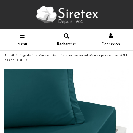
Menu
Rechercher
Connexion
Accueil
Linge de lit
Percale unie
Drap housse bonnet 40cm en percale coton SOFT
PERCALE PLUS