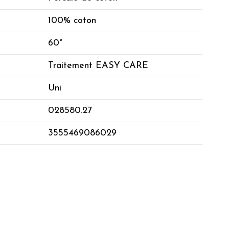
100% coton
60°
Traitement EASY CARE
Uni
028580.27
3555469086029