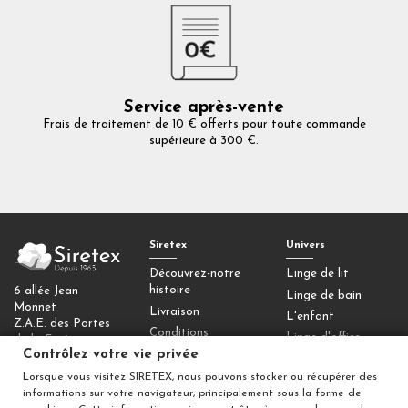
Service après-vente
Frais de traitement de 10 € offerts pour toute commande
supérieure à 300 €.
Siretex
Univers
Découvrez-notre
Linge de lit
histoire
6 allée Jean
Linge de bain
Monnet
Livraison
L'enfant
Z.A.E. des Portes
Conditions
Linge d'office
de la Forêt
générales de vente
Contrôlez votre vie privée
77090 Collégien
Homewear
Mentions légales
Lorsque vous visitez SIRETEX, nous pouvons stocker ou récupérer des
Déco
Contactez-nous
informations sur votre navigateur, principalement sous la forme de