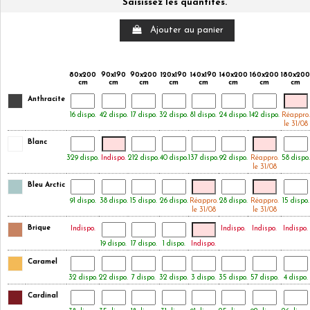
Saisissez les quantités.
Ajouter au panier
80x200
90x190
90x200
120x190
140x190
140x200
160x200
180x200
cm
cm
cm
cm
cm
cm
cm
cm
Anthracite
16 dispo.
42 dispo.
17 dispo.
32 dispo.
81 dispo.
24 dispo.
142 dispo.
Réappro.
le 31/08
Blanc
329 dispo.
Indispo.
212 dispo.
40 dispo.
137 dispo.
92 dispo.
Réappro.
58 dispo.
le 31/08
Bleu Arctic
91 dispo.
38 dispo.
15 dispo.
26 dispo.
Réappro.
28 dispo.
Réappro.
15 dispo.
le 31/08
le 31/08
Brique
Indispo.
Indispo.
Indispo.
Indispo.
19 dispo.
17 dispo.
1 dispo.
Indispo.
Caramel
32 dispo.
22 dispo.
7 dispo.
32 dispo.
3 dispo.
35 dispo.
57 dispo.
4 dispo.
Cardinal