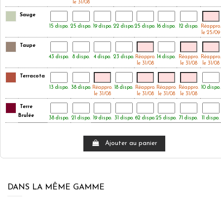
le 31/08
Sauge
15 dispo.
25 dispo.
19 dispo.
22 dispo.
25 dispo.
16 dispo.
12 dispo.
Réappro.
le 25/09
Taupe
43 dispo.
8 dispo.
4 dispo.
23 dispo.
Réappro.
14 dispo.
Réappro.
Réappro.
le 31/08
le 31/08
le 31/08
Terracota
13 dispo.
38 dispo.
Réappro.
18 dispo.
Réappro.
Réappro.
Réappro.
10 dispo.
le 31/08
le 31/08
le 31/08
le 31/08
Terre
Brulée
38 dispo.
21 dispo.
19 dispo.
31 dispo.
62 dispo.
25 dispo.
71 dispo.
11 dispo.
Ajouter au panier
DANS LA MÊME GAMME