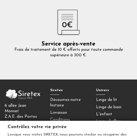
Service après-vente
Frais de traitement de 10 € offerts pour toute commande
supérieure à 300 €.
Siretex
Univers
Découvrez-notre
Linge de lit
histoire
6 allée Jean
Linge de bain
Monnet
Livraison
L'enfant
Z.A.E. des Portes
Conditions
Linge d'office
de la Forêt
générales de vente
Contrôlez votre vie privée
77090 Collégien
Homewear
Mentions légales
Lorsque vous visitez SIRETEX, nous pouvons stocker ou récupérer des
Déco
Contactez-nous