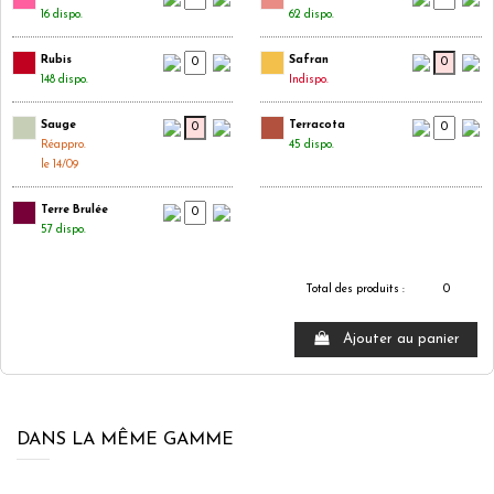
16 dispo.
62 dispo.
Rubis
Safran
148 dispo.
Indispo.
Sauge
Terracota
Réappro.
45 dispo.
le 14/09
Terre Brulée
57 dispo.
Total des produits :
0
Ajouter au panier
DANS LA MÊME GAMME