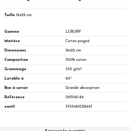
Taille
16x22 cm
Gamme
LUXURY
Matière
Coton peigné
Dimensions
16x22 cm
Composition
100% coton
Grammage
550 g/m²
Lavable à
60°
Bon à savoir
Grande absorption
Référence
097061.84
ean13
3555461028447