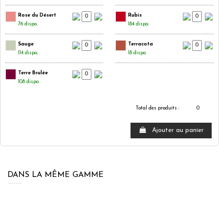
Rose du Désert
Rubis
76 dispo.
184 dispo.
Sauge
Terracota
114 dispo.
18 dispo.
Terre Brulée
108 dispo.
Total des produits :
0
Ajouter au panier
DANS LA MÊME GAMME