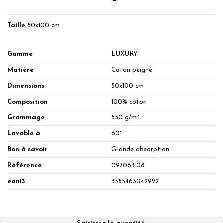
Taille
50x100 cm
Gamme
LUXURY
Matière
Coton peigné
Dimensions
50x100 cm
Composition
100% coton
Grammage
550 g/m²
Lavable à
60°
Bon à savoir
Grande absorption
Référence
097063.08
ean13
3555463042922