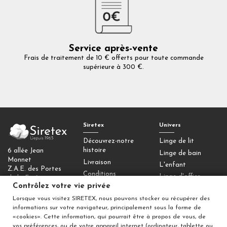
Service après-vente
Frais de traitement de 10 € offerts pour toute commande
supérieure à 300 €.
Siretex
Univers
Découvrez-notre
Linge de lit
histoire
6 allée Jean
Linge de bain
Monnet
Livraison
L'enfant
Z.A.E. des Portes
Conditions
Linge d'office
de la Forêt
générales de vente
Contrôlez votre vie privée
77090 Collégien
Homewear
Mentions légales
Lorsque vous visitez SIRETEX, nous pouvons stocker ou récupérer des
Déco
Contactez-nous
informations sur votre navigateur, principalement sous la forme de
Contrôlez votre
«cookies». Cette information, qui pourrait être à propos de vous, de
vos préférences, ou de votre appareil internet (ordinateur, tablette ou