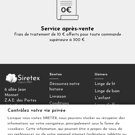
Service après-vente
Frais de traitement de 10 € offerts pour toute commande
supérieure à 300 €.
Siretex
Univers
Découvrez-notre
Linge de lit
histoire
6 allée Jean
Linge de bain
Monnet
Livraison
L'enfant
Z.A.E. des Portes
Conditions
Linge d'office
de la Forêt
générales de vente
Contrôlez votre vie privée
77090 Collégien
Homewear
Mentions légales
Lorsque vous visitez SIRETEX, nous pouvons stocker ou récupérer des
Déco
Contactez-nous
informations sur votre navigateur, principalement sous la forme de
Contrôlez votre
«cookies». Cette information, qui pourrait être à propos de vous, de
vos préférences, ou de votre appareil internet (ordinateur, tablette ou