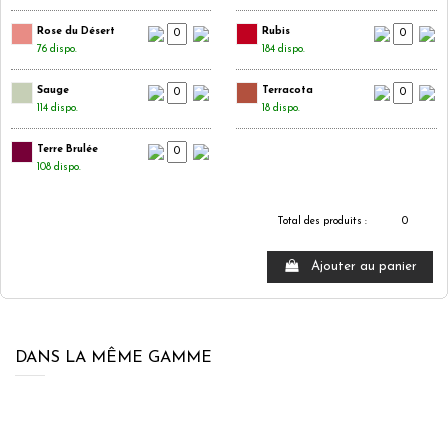
Rose du Désert
Rubis
76 dispo.
184 dispo.
Sauge
Terracota
114 dispo.
18 dispo.
Terre Brulée
108 dispo.
Total des produits :
0
Ajouter au panier
DANS LA MÊME GAMME