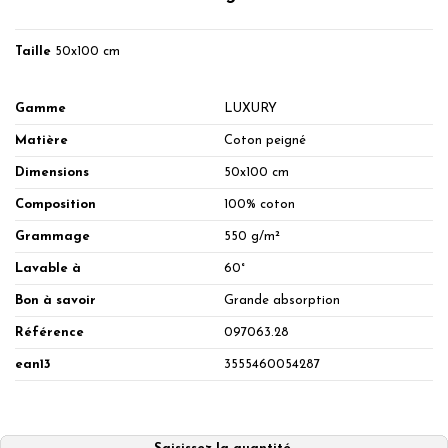
Taille
50x100 cm
Gamme
LUXURY
Matière
Coton peigné
Dimensions
50x100 cm
Composition
100% coton
Grammage
550 g/m²
Lavable à
60°
Bon à savoir
Grande absorption
Référence
097063.28
ean13
3555460054287