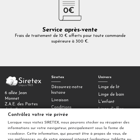
Service après-vente
Frais de traitement de 10 € offerts pour toute commande
supérieure à 300 €.
Siretex
Univers
Découvrez-notre
Linge de lit
histoire
6 allée Jean
Linge de bain
Monnet
Livraison
L'enfant
Z.A.E. des Portes
Conditions
Linge d'office
de la Forêt
générales de vente
Contrôlez votre vie privée
77090 Collégien
Homewear
Mentions légales
Lorsque vous visitez SIRETEX, nous pouvons stocker ou récupérer des
Déco
Contactez-nous
informations sur votre navigateur, principalement sous la forme de
Contrôlez votre
«cookies». Cette information, qui pourrait être à propos de vous, de
vos préférences, ou de votre appareil internet (ordinateur, tablette ou