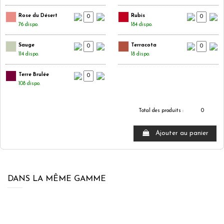
Rose du Désert
Rubis
76 dispo.
184 dispo.
Sauge
Terracota
114 dispo.
18 dispo.
Terre Brulée
108 dispo.
Total des produits :
0
Ajouter au panier
DANS LA MÊME GAMME