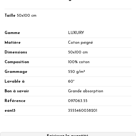
Taille
50x100 cm
Gamme
LUXURY
Matière
Coton peigné
Dimensions
50x100 cm
Composition
100% coton
Grammage
550 g/m²
Lavable à
60°
Bon à savoir
Grande absorption
Référence
097063.55
ean13
3555460038201