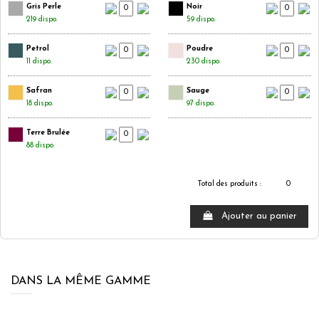
Gris Perle
Noir
219 dispo.
59 dispo.
Petrol
Poudre
11 dispo.
230 dispo.
Safran
Sauge
18 dispo.
97 dispo.
Terre Brulée
88 dispo.
Total des produits :
0
Ajouter au panier
DANS LA MÊME GAMME