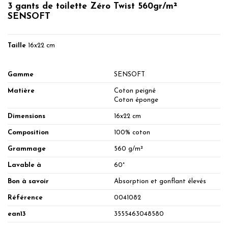
3 gants de toilette Zéro Twist 560gr/m²
SENSOFT
Taille
16x22 cm
Gamme
SENSOFT
Matière
Coton peigné
Coton éponge
Dimensions
16x22 cm
Composition
100% coton
Grammage
560 g/m²
Lavable à
60°
Bon à savoir
Absorption et gonflant élevés
Référence
0041082
ean13
3555463048580