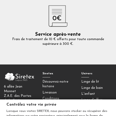
Service après-vente
Frais de traitement de 10 € offerts pour toute commande
supérieure à 300 €.
Siretex
Univers
Découvrez-notre
Linge de lit
histoire
6 allée Jean
Linge de bain
Monnet
Livraison
L'enfant
Z.A.E. des Portes
Conditions
Linge d'office
de la Forêt
générales de vente
Contrôlez votre vie privée
77090 Collégien
Homewear
Mentions légales
Lorsque vous visitez SIRETEX, nous pouvons stocker ou récupérer des
Déco
Contactez-nous
informations sur votre navigateur, principalement sous la forme de