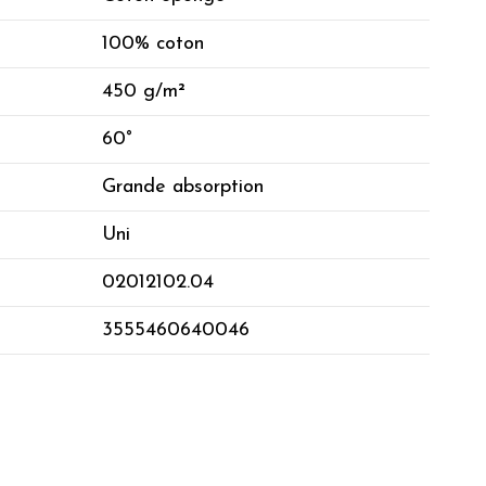
100% coton
450 g/m²
60°
Grande absorption
Uni
02012102.04
3555460640046