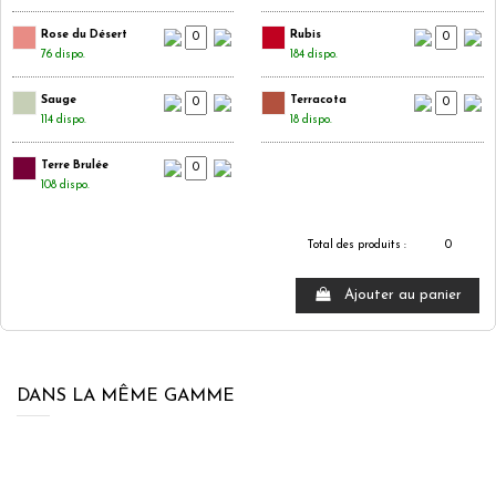
Rose du Désert
Rubis
76 dispo.
184 dispo.
Sauge
Terracota
114 dispo.
18 dispo.
Terre Brulée
108 dispo.
Total des produits :
0
Ajouter au panier
DANS LA MÊME GAMME