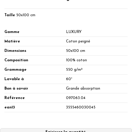
Taille
50x100 cm
Gamme
LUXURY
Matière
Coton peigné
Dimensions
50x100 cm
Composition
100% coton
Grammage
550 g/m²
Lavable à
60°
Bon à savoir
Grande absorption
Référence
097063.04
ean13
3555460030045