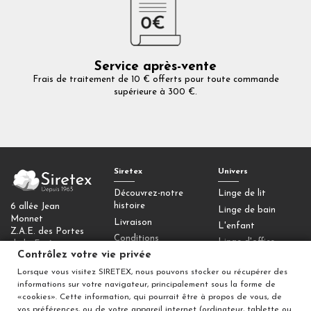
Service après-vente
Frais de traitement de 10 € offerts pour toute commande
supérieure à 300 €.
Siretex
Univers
Découvrez-notre
Linge de lit
histoire
6 allée Jean
Linge de bain
Monnet
Livraison
L'enfant
Z.A.E. des Portes
Conditions
Linge d'office
de la Forêt
générales de vente
Contrôlez votre vie privée
77090 Collégien
Homewear
Mentions légales
Lorsque vous visitez SIRETEX, nous pouvons stocker ou récupérer des
Déco
Contactez-nous
informations sur votre navigateur, principalement sous la forme de
Contrôlez votre
«cookies». Cette information, qui pourrait être à propos de vous, de
vos préférences, ou de votre appareil internet (ordinateur, tablette ou