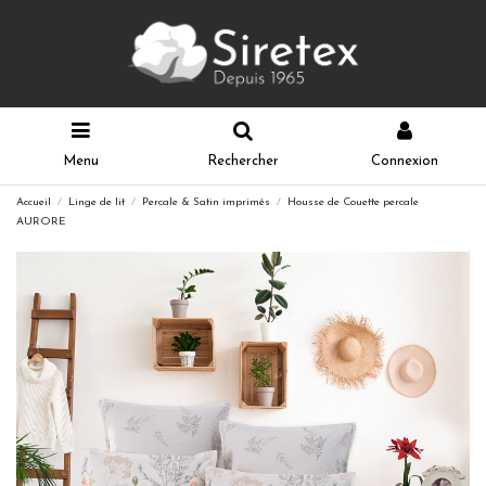
Menu
Rechercher
Connexion
Accueil
Linge de lit
Percale & Satin imprimés
Housse de Couette percale
AURORE