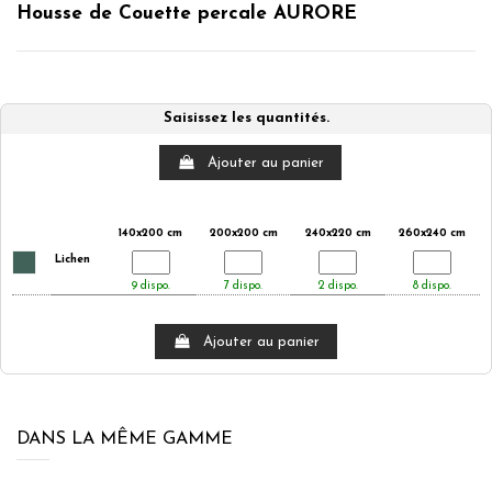
Housse de Couette percale AURORE
Saisissez les quantités.
Ajouter au panier
140x200 cm
200x200 cm
240x220 cm
260x240 cm
Lichen
9 dispo.
7 dispo.
2 dispo.
8 dispo.
Ajouter au panier
DANS LA MÊME GAMME