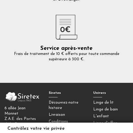
Service après-vente
Frais de traitement de 10 € offerts pour toute commande
supérieure à 300 €.
Siretex
Univers
Découvrez-notre
Linge de lit
histoire
6 allée Jean
Linge de bain
Monnet
Livraison
L'enfant
Z.A.E. des Portes
Conditions
Linge d'office
de la Forêt
générales de vente
Contrôlez votre vie privée
77090 Collégien
Homewear