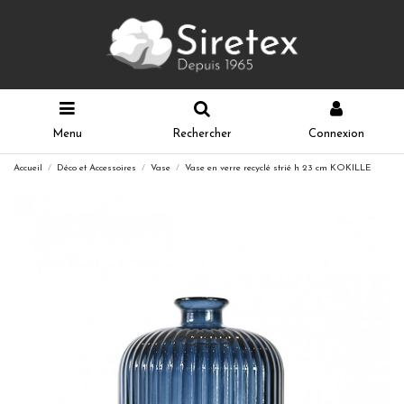
Menu
Rechercher
Connexion
Accueil
Déco et Accessoires
Vase
Vase en verre recyclé strié h 23 cm KOKILLE