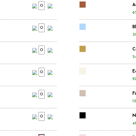
A
6
B
3
C
5
E
9
F
1
N
41