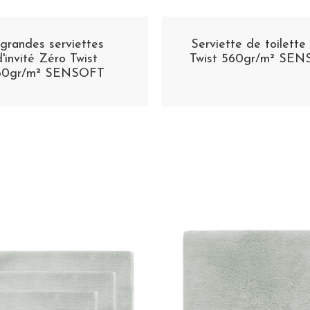
 grandes serviettes
Serviette de toilette
d'invité Zéro Twist
Twist 560gr/m² SE
60gr/m² SENSOFT