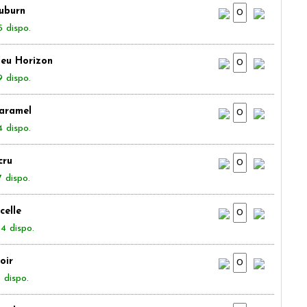
uburn
5 dispo.
leu Horizon
9 dispo.
aramel
4 dispo.
cru
7 dispo.
icelle
54 dispo.
oir
 dispo.