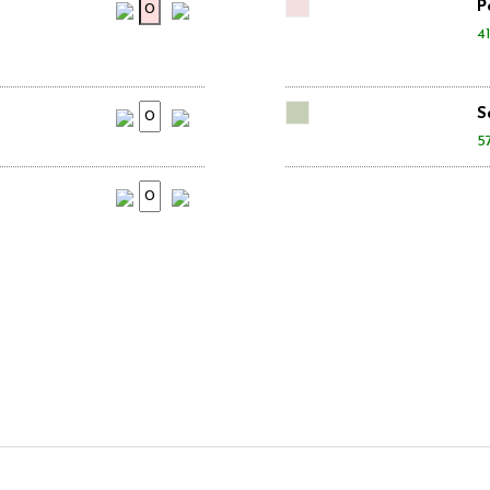
P
41
S
5