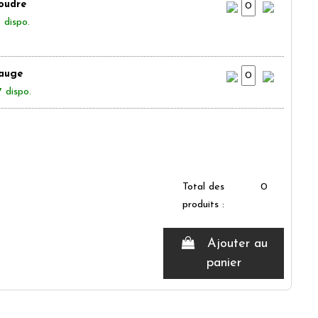
oudre
 dispo.
auge
7 dispo.
Total des
0
produits :
Ajouter au
panier