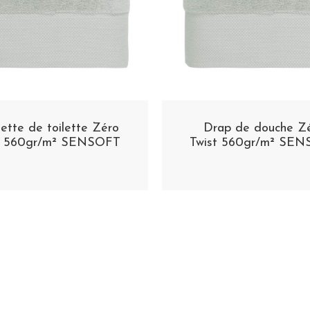
iette de toilette Zéro
Drap de douche Z
t 560gr/m² SENSOFT
Twist 560gr/m² SE