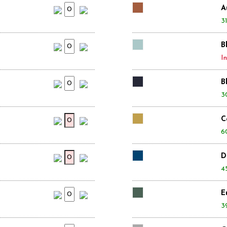
A
31
B
In
B
3
C
6
D
4
E
3