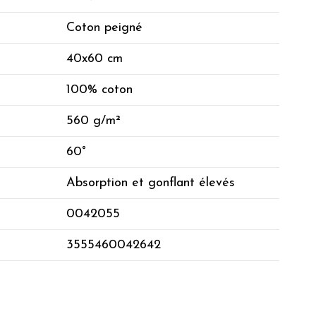
Coton peigné
40x60 cm
100% coton
560 g/m²
60°
Absorption et gonflant élevés
0042055
3555460042642