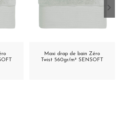
éro
Maxi drap de bain Zéro
NSOFT
Twist 560gr/m² SENSOFT