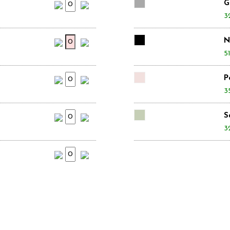
G
3
N
51
P
3
S
3