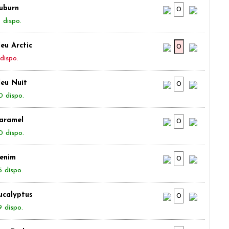
uburn
 dispo.
leu Arctic
dispo.
leu Nuit
0 dispo.
aramel
0 dispo.
enim
5 dispo.
ucalyptus
9 dispo.