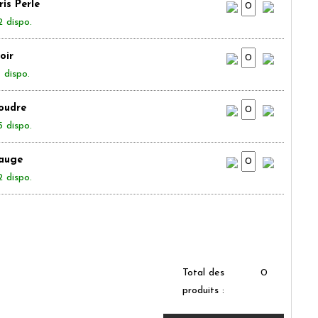
ris Perle
2 dispo.
oir
 dispo.
oudre
5 dispo.
auge
2 dispo.
Total des
0
produits :