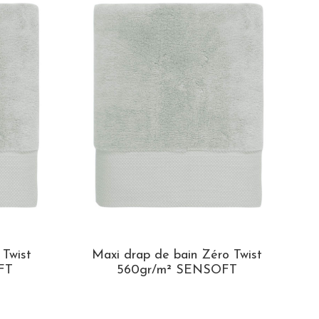
P
Twist
Maxi drap de bain Zéro Twist
FT
560gr/m² SENSOFT