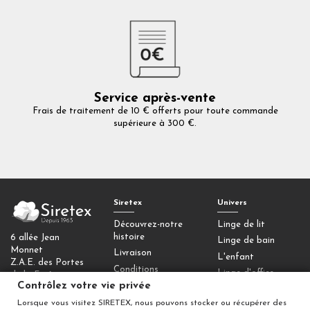
Service après-vente
Frais de traitement de 10 € offerts pour toute commande
supérieure à 300 €.
Siretex
Univers
Découvrez-notre
Linge de lit
histoire
6 allée Jean
Linge de bain
Monnet
Livraison
L'enfant
Z.A.E. des Portes
Conditions
Linge d'office
de la Forêt
générales de vente
Contrôlez votre vie privée
77090 Collégien
Homewear
Mentions légales
Lorsque vous visitez SIRETEX, nous pouvons stocker ou récupérer des
Déco
Contactez-nous