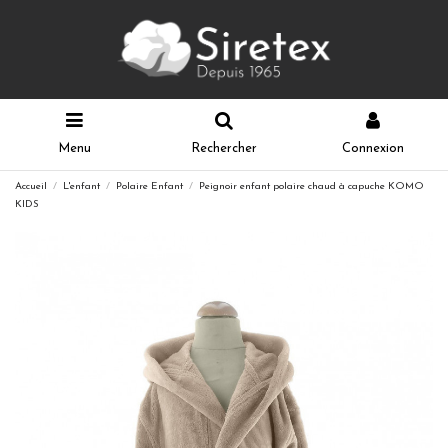
Menu
Rechercher
Connexion
Accueil
L'enfant
Polaire Enfant
Peignoir enfant polaire chaud à capuche KOMO
KIDS