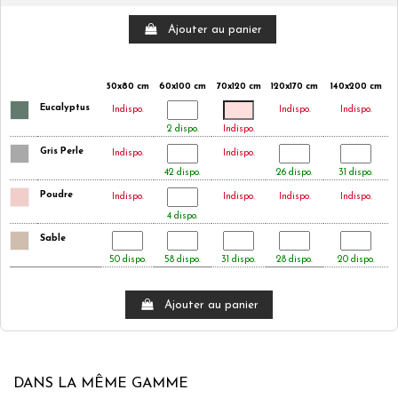
Ajouter au panier
50x80 cm
60x100 cm
70x120 cm
120x170 cm
140x200 cm
Eucalyptus
Indispo.
Indispo.
Indispo.
2 dispo.
Indispo.
Gris Perle
Indispo.
Indispo.
42 dispo.
26 dispo.
31 dispo.
Poudre
Indispo.
Indispo.
Indispo.
Indispo.
4 dispo.
Sable
50 dispo.
58 dispo.
31 dispo.
28 dispo.
20 dispo.
Ajouter au panier
DANS LA MÊME GAMME