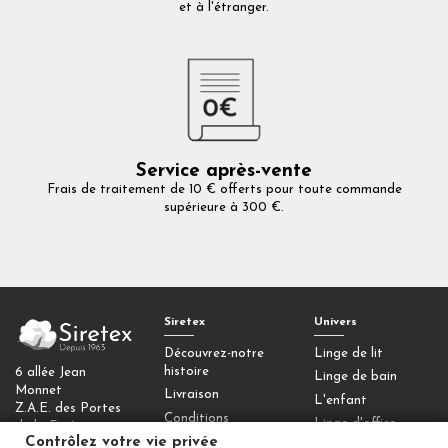
et à l'étranger.
Service après-vente
Frais de traitement de 10 € offerts pour toute commande
supérieure à 300 €.
Siretex
Univers
Découvrez-notre
Linge de lit
histoire
6 allée Jean
Linge de bain
Monnet
Livraison
L'enfant
Z.A.E. des Portes
Conditions
Linge d'office
de la Forêt
générales de vente
Contrôlez votre vie privée
77090 Collégien
Homewear