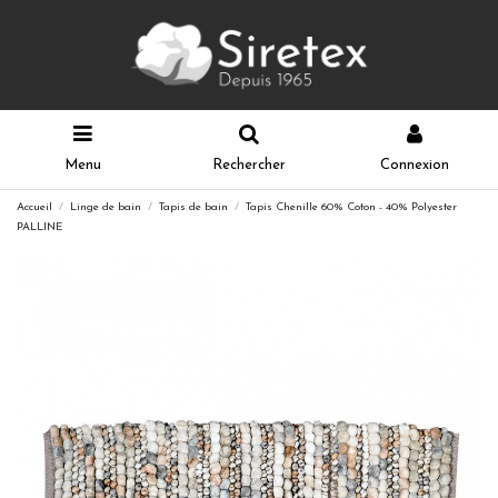
Menu
Rechercher
Connexion
Accueil
Linge de bain
Tapis de bain
Tapis Chenille 60% Coton - 40% Polyester
PALLINE