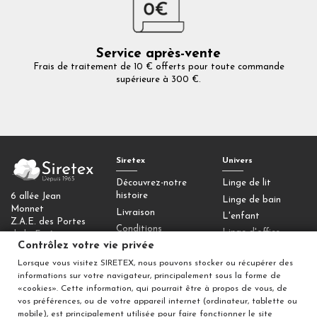
Service après-vente
Frais de traitement de 10 € offerts pour toute commande
supérieure à 300 €.
Siretex
Univers
Découvrez-notre
Linge de lit
histoire
6 allée Jean
Linge de bain
Monnet
Livraison
L'enfant
Z.A.E. des Portes
Conditions
Linge d'office
de la Forêt
générales de vente
Contrôlez votre vie privée
77090 Collégien
Homewear
Mentions légales
Lorsque vous visitez SIRETEX, nous pouvons stocker ou récupérer des
Déco
Contactez-nous
informations sur votre navigateur, principalement sous la forme de
Contrôlez votre
«cookies». Cette information, qui pourrait être à propos de vous, de
vos préférences, ou de votre appareil internet (ordinateur, tablette ou
vie privée
mobile), est principalement utilisée pour faire fonctionner le site