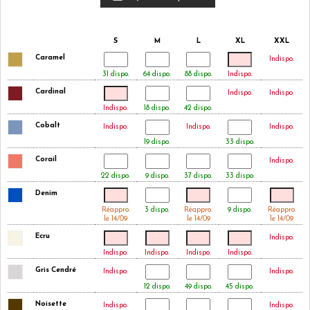
S
M
L
XL
XXL
Caramel
Indispo.
31 dispo.
64 dispo.
88 dispo.
Indispo.
Cardinal
Indispo.
Indispo.
Indispo.
18 dispo.
42 dispo.
Cobalt
Indispo.
Indispo.
Indispo.
19 dispo.
33 dispo.
Corail
Indispo.
22 dispo.
9 dispo.
37 dispo.
33 dispo.
Denim
Réappro.
3 dispo.
Réappro.
9 dispo.
Réappro.
le 14/09
le 14/09
le 14/09
Ecru
Indispo.
Indispo.
Indispo.
Indispo.
Indispo.
Gris Cendré
Indispo.
Indispo.
12 dispo.
49 dispo.
45 dispo.
Noisette
Indispo.
Indispo.