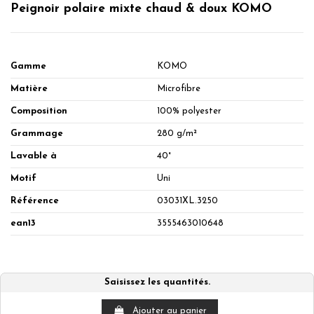
Peignoir polaire mixte chaud & doux KOMO
Gamme
KOMO
Matière
Microfibre
Composition
100% polyester
Grammage
280 g/m²
Lavable à
40°
Motif
Uni
Référence
03031XL.3250
ean13
3555463010648
Saisissez les quantités.
Ajouter au panier