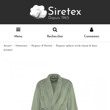
Menu
Rechercher
Connexion
Accueil
Homewear
Peignoir & Poncho
Peignoir polaire mixte chaud & doux
KOMO