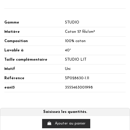
Gamme
STUDIO
Matière
Coton 57 fils/cm²
Composition
100% coton
Lavable à
40°
Taille complémentaire
STUDIO LIT
Motif
Uni
Référence
SP028630-1.11
ean13
3555463001998
Saisissez les quantités.
Ajouter au panier