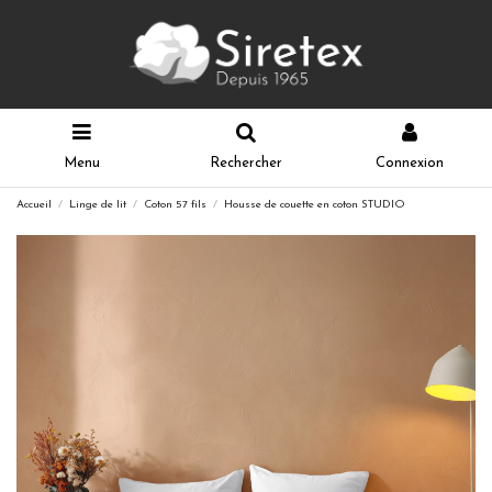
Menu
Rechercher
Connexion
Accueil
Linge de lit
Coton 57 fils
Housse de couette en coton STUDIO